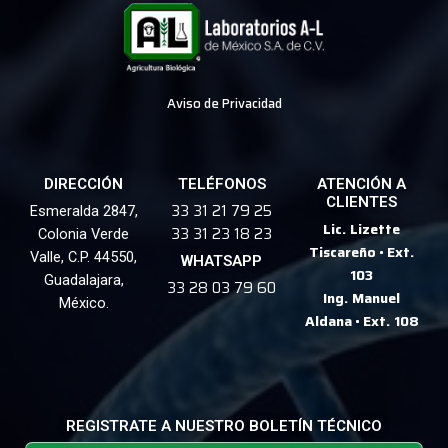
Aviso de Privacidad
DIRECCIÓN
TELÉFONOS
ATENCIÓN A
CLIENTES
33 31 21 79 25
Esmeralda 2847,
Lic. Lizette
33 31 23 18 23
Colonia Verde
Tiscareño
•
Ext.
Valle, C.P. 44550,
WHATSAPP
103
Guadalajara,
33 28 03 79 60
Ing. Manuel
México.
Aldana
•
Ext. 108
REGISTRATE A NUESTRO BOLETÍN TÉCNICO