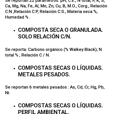
Se reportan 22 parámetros. pH, C.E., N total, P, K, S,
Ca, Mg, Na, Fe, Al, Mn, Zn, Cu, B, M.O., Corg., Relación
C:N ,Relación C:P, Relación C:S., Materia seca %,
Humedad % .
COMPOSTA SECA O GRANULADA.
SOLO RELACIÓN C/N.
Se reporta: Carbono orgánico (% Walkey Black); N
total % ; Relación C / N.
COMPOSTAS SECAS O LÍQUIDAS.
METALES PESADOS.
Se reportan 6 metales pesados : As, Cd, Cr, Hg, Pb,
Ni.
COMPOSTAS SECAS O LÍQUIDAS.
PERFIL AMBIENTAL.