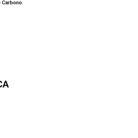
e Carbono.
CA