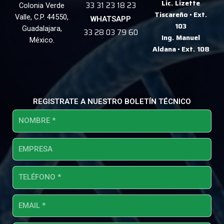
Lic. Lizette
33 31 23 18 23
Colonia Verde
Tiscareño
•
Ext.
Valle, C.P. 44550,
WHATSAPP
103
Guadalajara,
33 28 03 79 60
Ing. Manuel
México.
Aldana
•
Ext. 108
REGISTRATE A NUESTRO BOLETÍN TÉCNICO